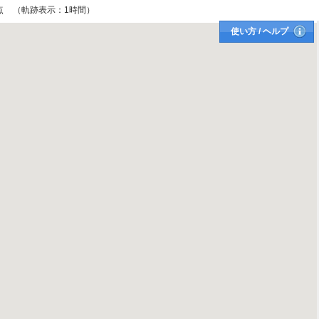
点
（軌跡表示：
1
時間）
使い方 / ヘルプ