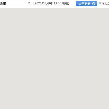
【
2026
年
8
月
6
日
19
:
00
現在】
車両地